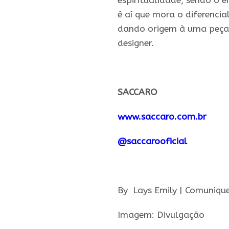
espiritualidade, sendo o e
é aí que mora o diferenci
dando origem à uma peça 
designer.
.
SACCARO
www.saccaro.com.br
@saccarooficial
.
By Lays Emily | Comuniqu
Imagem: Divulgação