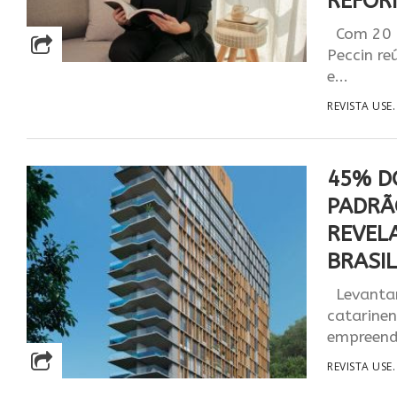
REFOR
Com 20 a
Peccin re
e...
REVISTA USE.
45% D
PADRÃ
REVEL
BRASIL
Levantam
catarinen
empreend
REVISTA USE.