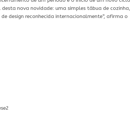
ncerramento de um período e o início de um novo ciclo
al desta nova novidade: uma simples tábua de cozinha
de design reconhecida internacionalmente”, afirma o
ese2