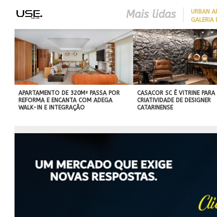
Mais lidas
​URBAN 
GALERIA 
CLOSER 23 SEGUE TENDÊNC
DA ARQUITETURA
CONTEMPORÂNEA PARA UNI
SOFISTICAÇÃO, FUNCIONAL
E CONFORTO
APARTAMENTO DE 320M² PASSA POR
CASACOR SC É VITRINE PARA
REFORMA E ENCANTA COM ADEGA
CRIATIVIDADE DE DESIGNER
WALK-IN E INTEGRAÇÃO
CATARINENSE