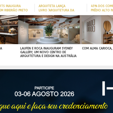
ARTS INAUGURA
ARQUITETA LANÇA
45% DOS COM
EM RIBEIRÃO PRETO
LIVRO ‘ARQUITETURA DA
PRÉDIO ALTO 
LONGEVIDADE’ PARA AJUDAR A
ITAJAÍ TÊM
REDUZIR QUEDAS DE IDOSOS
EMBARCAÇÃO; 
IA
EM CASA E ADAPTAR LARES
PERFIL DO NOV
SEM REFORMAS
BRASILEIRO
R
IDADE
 A
LAUFEN E ROCA INAUGURAM SYDNEY
COM ALMA CARIOCA,
GALLERY, UM NOVO CENTRO DE
ARQUITETURA E DESIGN NA AUSTRÁLIA