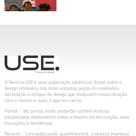
A Revista USE é uma publicação inédita no Brasil sobre o
design intrínseco nas mais variadas peças do mobiliário,
decoração e artigos de desejo que traduzem nossa relação
com o mundo e tudo o que nos cerca.
Portal - No portal vocês poderão conferir notícias
atualizadas diariamente sobre o mundo da decoração, suas
inovações e tendências.
Revista - Com publicação quadrimestral, a revista impressa