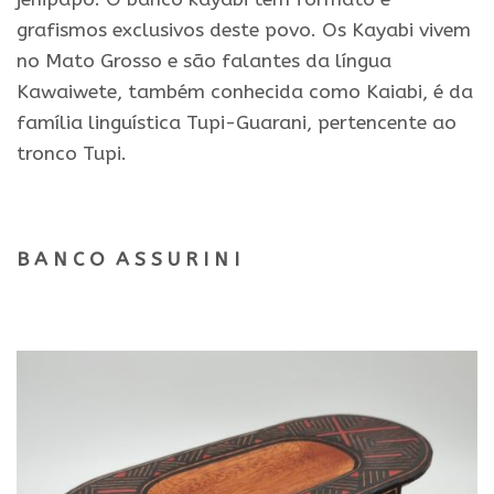
grafismos exclusivos deste povo. Os Kayabi vivem
no Mato Grosso e são falantes da língua
Kawaiwete, também conhecida como Kaiabi, é da
família linguística Tupi-Guarani, pertencente ao
tronco Tupi.
.
B A N C O A S S U R I N I
.