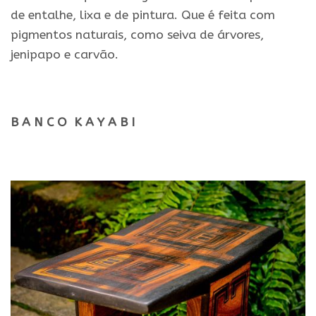
de entalhe, lixa e de pintura. Que é feita com
pigmentos naturais, como seiva de árvores,
jenipapo e carvão.
.
B A N C O K A Y A B I
.