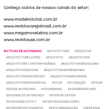
Conheça outros de nossos canais do setor:
​www.madeiratotal.com.br
www.revistavarejobrasil.com.br
www.megamoveleiros.com.br
www.revistause.com.br
NOTÍCIAS RELACIONADAS
ARCHITECTURE
ARQDECOR
ARQUITECTURELOVERS
ARQUITETO
ARQUITETURA
ARQUITETURA CONTEMPORÂNEA
ARQUITETURABRASILEIRA
ARQUITETURADESIGN
ARQUITETURAEURBANISMO
ARQUITETURAINTERIORES
ARQUITETURAMODERNA
ARQUITETURARESIDENCIAL
DECOR
DECORAÇÃO
DESIGN
DESIGN INTERIORES
DESIGNBRASIL
DESIGNBRASILEIRO
DESIGNER DE INTERIORES
INTERIOR DESIGN
INTERIORARCHITECT
INTERIORDESIGNLOVERS
INTERIORPHOTOGRAPHY
REVISTABRASILEIRA
USEDESIGN