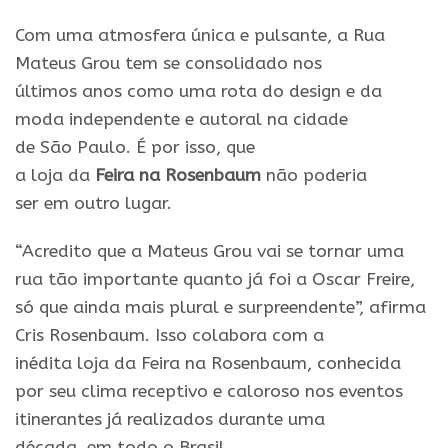
Com uma atmosfera única
e
pulsante, a Rua
Mateus Grou tem se consolidado nos
últimos
anos
como
uma rota
do
design
e
da
moda independente
e
autoral
na
cidade
de
São
Paulo
. É por isso, que
a
loja
da
Feira
na
Rosenbaum
não poderia
ser
em
outro lugar.
“Acredito que a Mateus Grou vai se tornar uma
rua tão importante quanto já foi a Oscar Freire,
só que ainda mais plural
e
surpreendente”, afirma
Cris
Rosenbaum
. Isso colabora com a
inédita
loja
da
Feira
na
Rosenbaum
, conhecida
por seu clima receptivo
e
caloroso nos eventos
itinerantes já realizados durante uma
década,
em
todo o Brasil.