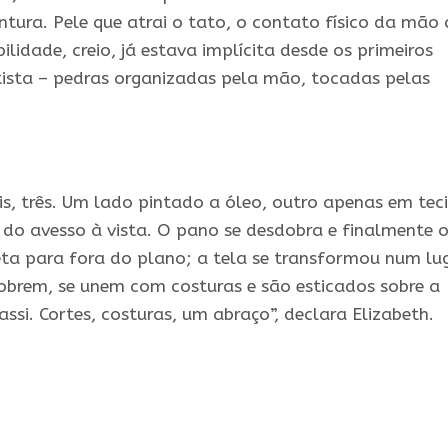
ntura. Pele que atrai o tato, o contato físico da mão 
ilidade, creio, já estava implícita desde os primeiros
tista – pedras organizadas pela mão, tocadas pelas
s, três. Um lado pintado a óleo, outro apenas em tec
 do avesso à vista. O pano se desdobra e finalmente 
eta para fora do plano; a tela se transformou num lu
obrem, se unem com costuras e são esticados sobre a
ssi. Cortes, costuras, um abraço”, declara Elizabeth.