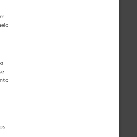
em
meio
ca
se
anto
os