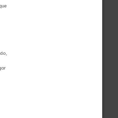
que
ido,
o
gar