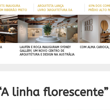
ARTS INAUGURA
ARQUITETA LANÇA
45% DOS COM
EM RIBEIRÃO PRETO
LIVRO ‘ARQUITETURA DA
PRÉDIO ALTO 
LONGEVIDADE’ PARA AJUDAR A
ITAJAÍ TÊM
REDUZIR QUEDAS DE IDOSOS
EMBARCAÇÃO; 
BEST IN SHOW
EM CASA E ADAPTAR LARES
PERFIL DO NOV
ASA
ABIMAD’42 DESTACA O DESIGN
SEM REFORMAS
BRASILEIRO
A
BRASILEIRO E REFORÇA SUA PROJEÇÃO
NO MERCADO INTERNACIONAL
 A
LAUFEN E ROCA INAUGURAM SYDNEY
COM ALMA CARIOCA,
GALLERY, UM NOVO CENTRO DE
ARQUITETURA E DESIGN NA AUSTRÁLIA
“A linha florescente”