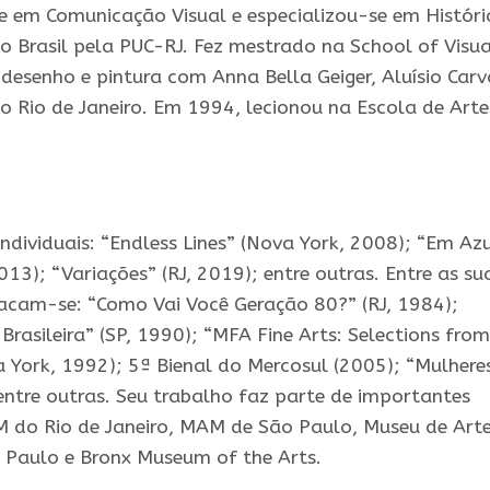
e em Comunicação Visual e especializou-se em Históri
no Brasil pela PUC-RJ. Fez mestrado na School of Visua
 desenho e pintura com Anna Bella Geiger, Aluísio Car
 Rio de Janeiro. Em 1994, lecionou na Escola de Arte
dividuais: “Endless Lines” (Nova York, 2008); “Em Azu
2013); “Variações” (RJ, 2019); entre outras. Entre as su
tacam-se: “Como Vai Você Geração 80?” (RJ, 1984);
rasileira” (SP, 1990); “MFA Fine Arts: Selections from
a York, 1992); 5ª Bienal do Mercosul (2005); “Mulhere
ntre outras. Seu trabalho faz parte de importantes
 do Rio de Janeiro, MAM de São Paulo, Museu de Art
 Paulo e Bronx Museum of the Arts.