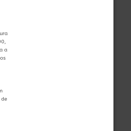
ura
90,
a a
gos
em
 de