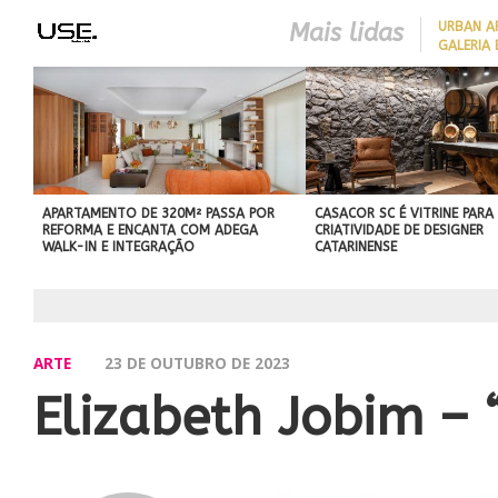
Mais lidas
​URBAN 
GALERIA 
COM CHARME DA
ARQUITETURA ITALIANA, C
DE VILA COM 120M² GANH
‘CARTÃO DE VISITAS’ COM
PAREDE DE TIJOLOS
APARENTES; CONFIRA
APARTAMENTO DE 320M² PASSA POR
CASACOR SC É VITRINE PARA
REFORMA E ENCANTA COM ADEGA
CRIATIVIDADE DE DESIGNER
WALK-IN E INTEGRAÇÃO
CATARINENSE
ARTE
23 DE OUTUBRO DE 2023
Elizabeth Jobim – 