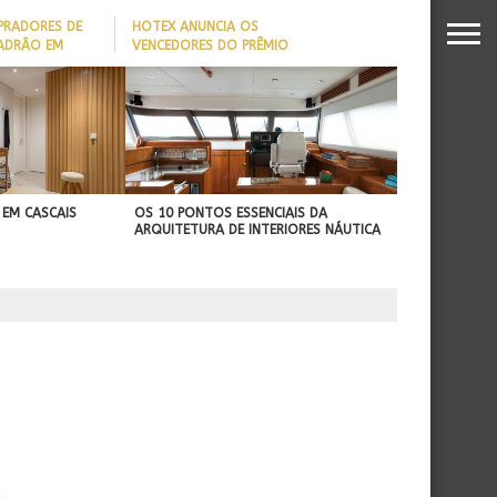
PRADORES DE
HOTEX ANUNCIA OS
PADRÃO EM
VENCEDORES DO PRÊMIO
MAIORES NOMES DA
DADO REVELA
HOTELARIA 2026
O MILIONÁRIO
 EM CASCAIS
OS 10 PONTOS ESSENCIAIS DA
ARQUITETURA DE INTERIORES NÁUTICA