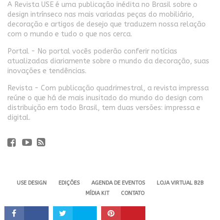
A Revista USE é uma publicação inédita no Brasil sobre o
design intrínseco nas mais variadas peças do mobiliário,
decoração e artigos de desejo que traduzem nossa relação
com o mundo e tudo o que nos cerca.
Portal - No portal vocês poderão conferir notícias
atualizadas diariamente sobre o mundo da decoração, suas
inovações e tendências.
Revista - Com publicação quadrimestral, a revista impressa
reúne o que há de mais inusitado do mundo do design com
distribuição em todo Brasil, tem duas versões: impressa e
digital.
USE DESIGN
EDIÇÕES
AGENDA DE EVENTOS
LOJA VIRTUAL B2B
MÍDIA KIT
CONTATO
Revista USE. 2024 - Todos os direitos reservados.