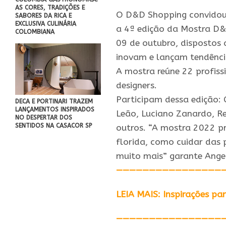
AS CORES, TRADIÇÕES E
O
D&D
Shopping convidou 
SABORES DA RICA E
EXCLUSIVA CULINÁRIA
a
4ª
edição
da Mostra
D&
COLOMBIANA
09 de outubro, dispostos 
inovam e lançam tendênci
A mostra reúne 22 profissi
designers.
Participam dessa
edição
:
DECA E PORTINARI TRAZEM
LANÇAMENTOS INSPIRADOS
Leão, Luciano Zanardo, Re
NO DESPERTAR DOS
SENTIDOS NA CASACOR SP
outros. “A mostra 2022 pr
florida, como cuidar das p
muito mais” garante Angel
————————————————
LEIA MAIS: Inspirações pa
————————————————