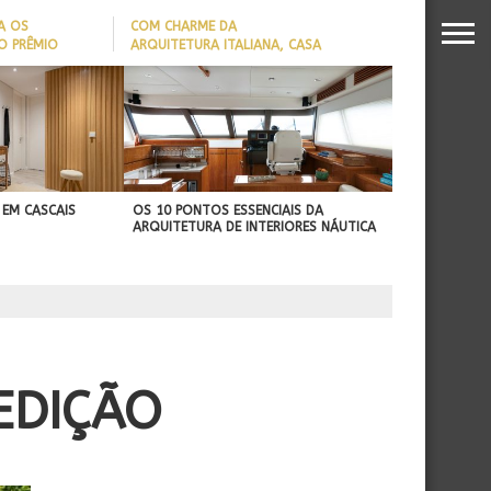
A OS
COM CHARME DA
O PRÊMIO
ARQUITETURA ITALIANA, CASA
S DA
DE VILA COM 120M² GANHA
26
‘CARTÃO DE VISITAS’ COM
PAREDE DE TIJOLOS
APARENTES; CONFIRA
 EM CASCAIS
OS 10 PONTOS ESSENCIAIS DA
ARQUITETURA DE INTERIORES NÁUTICA
EDIÇÃO