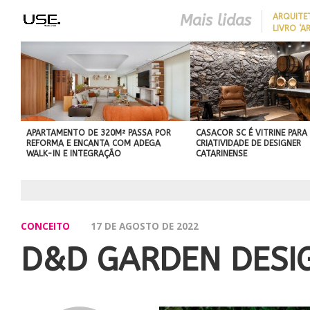
Mais lidas
ARQUITE
LIVRO ‘A
LONGEVID
REDUZIR
BEST IN SHOW
EM CASA 
ABIMAD’42 DESTACA O DES
SEM REF
BRASILEIRO E REFORÇA SU
NO MERCADO INTERNACIO
APARTAMENTO DE 320M² PASSA POR
CASACOR SC É VITRINE PARA
REFORMA E ENCANTA COM ADEGA
CRIATIVIDADE DE DESIGNER
WALK-IN E INTEGRAÇÃO
CATARINENSE
CONCEITO
17 DE AGOSTO DE 2022
D&D GARDEN DESIG