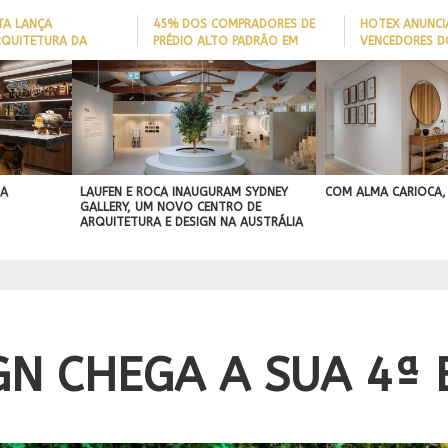
TA LANÇA
45% DOS COMPRADORES DE
HOTEX ANUNCI
RQUITETURA DA
PRÉDIO ALTO PADRÃO EM
VENCEDORES D
ADE’ PARA AJUDAR A
ITAJAÍ TÊM
MAIORES NOME
 QUEDAS DE IDOSOS
EMBARCAÇÃO; DADO REVELA
HOTELARIA 20
E ADAPTAR LARES
PERFIL DO NOVO MILIONÁRIO
IGN
ORMAS
BRASILEIRO
A PROJEÇÃO
NAL
 A
LAUFEN E ROCA INAUGURAM SYDNEY
COM ALMA CARIOCA,
GALLERY, UM NOVO CENTRO DE
ARQUITETURA E DESIGN NA AUSTRÁLIA
N CHEGA A SUA 4ª 