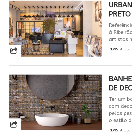
​URBAN
PRETO
Referênci
à Ribeirã
artistas 
REVISTA USE.
BANHE
DE DE
Ter um b
com decor
pelas pes
o estilo 
REVISTA USE.