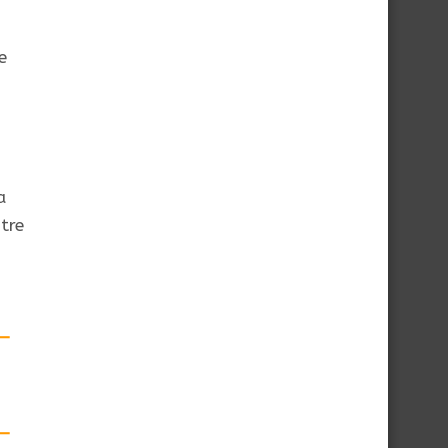
e
a
tre
—
—