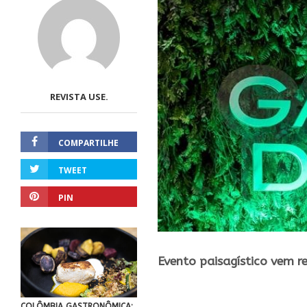
REVISTA USE.
COMPARTILHE
TWEET
PIN
Evento paisagístico vem r
COLÔMBIA GASTRONÔMICA: