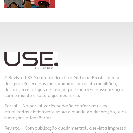
A Revista USE é uma publicação inédita no Brasil sobre o
design intrínseco nas mais variadas peças do mobiliário,
decoração e artigos de desejo que traduzem nossa relação
com o mundo e tudo o que nos cerca.
Portal - No portal vocês poderão conferir notícias
atualizadas diariamente sobre o mundo da decoração, suas
inovações e tendências.
Revista - Com publicação quadrimestral, a revista impressa