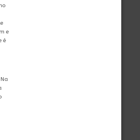
 no
te
om e
e é
. Na
a
o