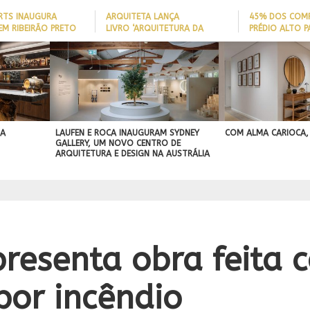
ARTS INAUGURA
ARQUITETA LANÇA
45% DOS COM
EM RIBEIRÃO PRETO
LIVRO ‘ARQUITETURA DA
PRÉDIO ALTO 
LONGEVIDADE’ PARA AJUDAR A
ITAJAÍ TÊM
REDUZIR QUEDAS DE IDOSOS
EMBARCAÇÃO; 
BEST IN SHOW
EM CASA E ADAPTAR LARES
PERFIL DO NOV
ASA
ABIMAD’42 DESTACA O DESIGN
SEM REFORMAS
BRASILEIRO
A
BRASILEIRO E REFORÇA SUA PROJEÇÃO
NO MERCADO INTERNACIONAL
 A
LAUFEN E ROCA INAUGURAM SYDNEY
COM ALMA CARIOCA,
GALLERY, UM NOVO CENTRO DE
ARQUITETURA E DESIGN NA AUSTRÁLIA
presenta obra feita
por incêndio