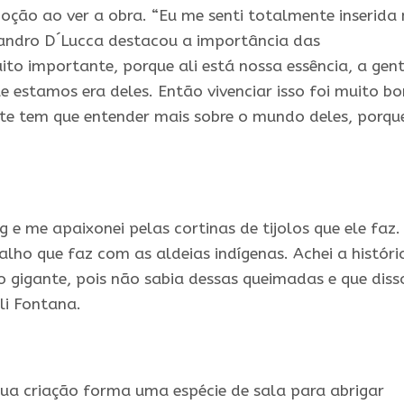
ção ao ver a obra. “Eu me senti totalmente inserida
 Leandro D´Lucca destacou a importância das
uito importante, porque ali está nossa essência, a gen
ue estamos era deles. Então vivenciar isso foi muito b
te tem que entender mais sobre o mundo deles, porqu
g e me apaixonei pelas cortinas de tijolos que ele faz
balho que faz com as aldeias
indígenas
. Achei a históri
 gigante, pois não sabia dessas queimadas e que diss
eli Fontana.
ua criação forma uma espécie de sala para abrigar