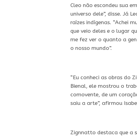
Cleo não escondeu sua emo
universo dele”, disse. Já
raízes
indígenas
. “Achei m
que veio deles e o lugar q
me fez ver o quanto a gen
o nosso mundo”.
“Eu conheci as obras do Zi
Bienal, ele mostrou o tra
comovente, de um coração
saiu a arte”, afirmou Isab
Zignnatto destaca que a s