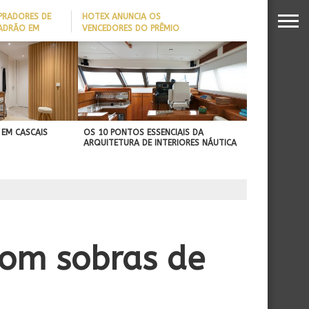
PRADORES DE
HOTEX ANUNCIA OS
PADRÃO EM
VENCEDORES DO PRÊMIO
MAIORES NOMES DA
DADO REVELA
HOTELARIA 2026
O MILIONÁRIO
 EM CASCAIS
OS 10 PONTOS ESSENCIAIS DA
ARQUITETURA DE INTERIORES NÁUTICA
 com sobras de