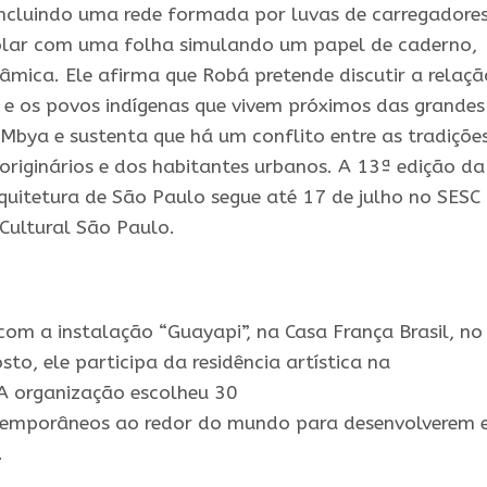
incluindo uma rede formada por luvas de carregadore
scolar com uma folha simulando um papel de caderno,
mica. Ele afirma que Robá pretende discutir a relaçã
 e os povos
indígenas
que vivem próximos das grandes
Mbya e sustenta que há um conflito entre as tradições
riginários e dos habitantes urbanos. A 13ª edição da
rquitetura de São Paulo segue até 17 de julho no SESC
 Cultural São Paulo.
m a instalação “Guayapi”, na Casa França Brasil, no
sto, ele participa da residência
artística
na
A organização escolheu 30
emporâneos ao redor do mundo para desenvolverem 
.