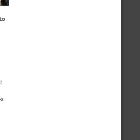
to
e
os