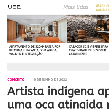
Mais lidas
​URBAN 
GALERIA 
COM CHARME DA
ARQUITETURA ITALIANA, C
DE VILA COM 120M² GANH
‘CARTÃO DE VISITAS’ COM
PAREDE DE TIJOLOS
APARENTES; CONFIRA
APARTAMENTO DE 320M² PASSA POR
CASACOR SC É VITRINE PARA
REFORMA E ENCANTA COM ADEGA
CRIATIVIDADE DE DESIGNER
WALK-IN E INTEGRAÇÃO
CATARINENSE
CONCEITO
10 DE JUNHO DE 2022
Artista indígena a
uma oca atingida 