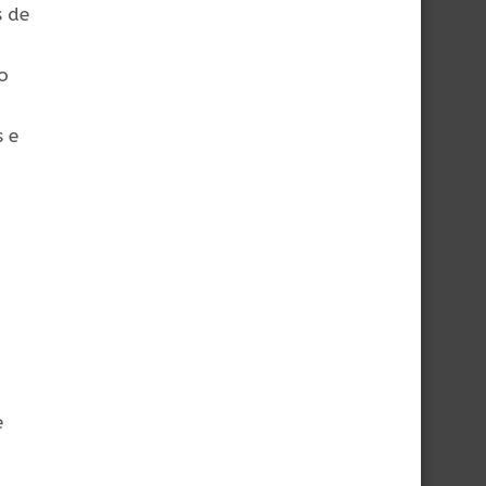
s de
o
 e
e