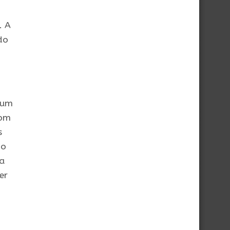
. A
do
 um
com
s
 o
da
er