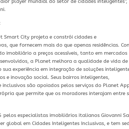
aior player mundial do setor de
cidades
inteligentes
”,
ni.
:
t Smart City projeta e constrói
cidades
e
vos, que fornecem mais do que apenas residências. Co
o imobiliário a preços acessíveis, tanto em mercados
envolvidos, a Planet melhora a qualidade de vida de
 sua experiência em integração de soluções
inteligent
ços e inovação social. Seus bairros
inteligentes
,
e inclusivos são apoiados pelos serviços do Planet App
ópria que permite que os moradores interajam entre s
elos especialistas imobiliários italianos Giovanni Sa
der global em
Cidades
Inteligentes
Inclusivas, e tem se