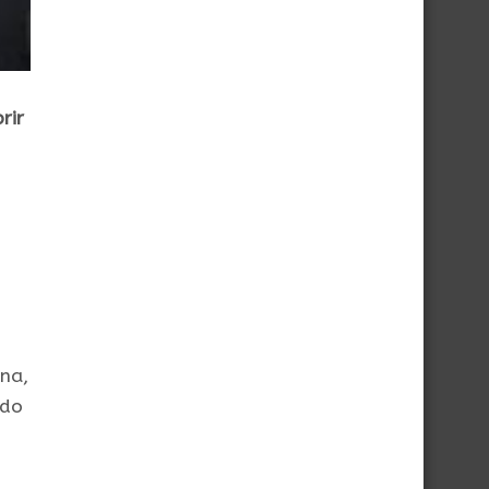
rir
una,
 do