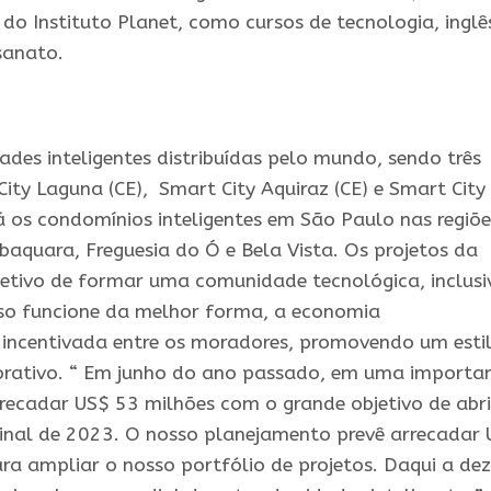
 do Instituto Planet, como cursos de tecnologia, inglê
sanato.
dades
inteligentes
distribuídas pelo mundo, sendo três
ity Laguna (CE), Smart City Aquiraz (CE) e Smart City
há os condomínios
inteligentes
em São Paulo nas regiõe
abaquara, Freguesia do Ó e Bela Vista. Os projetos da
jetivo de formar uma comunidade tecnológica, inclusi
isso funcione da melhor forma, a economia
ncentivada entre os moradores, promovendo um esti
borativo. “ Em junho do ano passado, em uma importa
recadar US$ 53 milhões com o grande objetivo de abri
inal de 2023. O nosso planejamento prevê arrecadar
ra ampliar o nosso portfólio de projetos. Daqui a dez