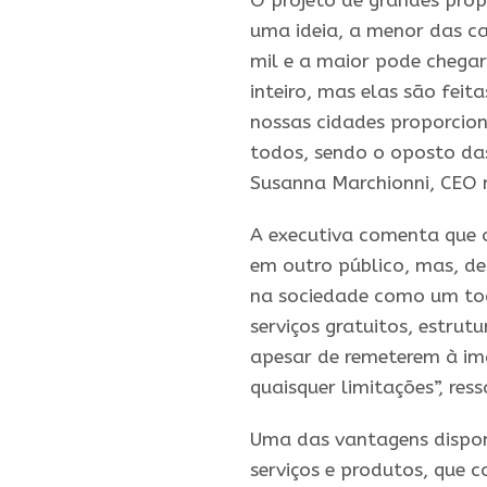
O projeto de grandes propo
uma ideia, a menor das ca
mil e a maior pode chega
inteiro, mas elas são feit
nossas
cidades
proporcion
todos, sendo o oposto das 
Susanna Marchionni, CEO n
A executiva comenta que o
em outro público, mas, des
na sociedade como um tod
serviços gratuitos, estrut
apesar de remeterem à im
quaisquer limitações”, res
Uma das vantagens dispon
serviços e produtos, que c