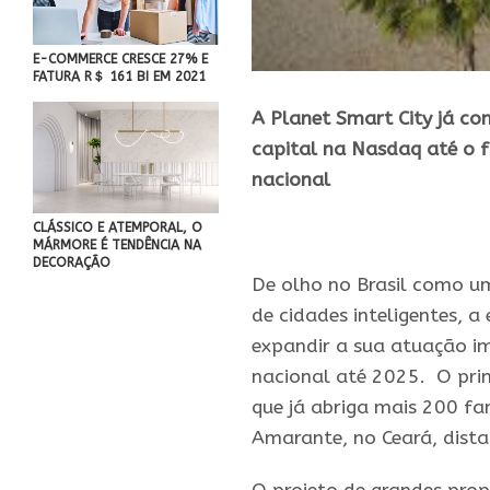
E-COMMERCE CRESCE 27% E
FATURA R＄ 161 BI EM 2021
A Planet Smart City já co
capital na Nasdaq
até
o f
nacional
CLÁSSICO E ATEMPORAL, O
MÁRMORE É TENDÊNCIA NA
DECORAÇÃO
De olho no Brasil como 
de
cidades
inteligentes
, a
expandir a sua atuação 
nacional
até
2025
. O pri
que já abriga mais 200 f
Amarante, no Ceará, dista