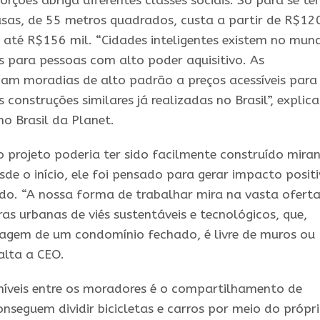
rções abriga diferentes classes sociais. Só para se ter
sas, de 55 metros quadrados, custa a partir de R$12
r
até
R$156 mil. “
Cidades
inteligentes
existem no mun
as para pessoas com alto poder aquisitivo. As
am moradias de alto padrão a preços acessíveis para
construções similares já realizadas no Brasil”, explica
o Brasil da Planet.
 projeto poderia ter sido facilmente construído mira
de o início, ele foi pensado para gerar impacto posit
o. “A nossa forma de trabalhar mira na vasta oferta
uras urbanas de viés sustentáveis e tecnológicos, que,
agem de um condomínio fechado, é livre de muros ou
salta a CEO.
íveis entre os moradores é o compartilhamento de
onseguem dividir bicicletas e carros por meio do própr