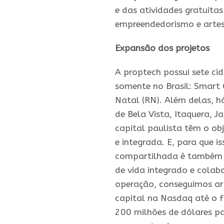
e das atividades gratuitas
empreendedorismo e arte
Expansão dos projetos
A
proptech
possui sete
ci
somente no Brasil: Smart C
Natal (RN). Além delas, 
de Bela Vista, Itaquera, J
capital paulista têm o ob
e integrada. E, para que 
compartilhada é também i
de vida integrado e cola
operação, conseguimos ar
capital na Nasdaq
até
o f
200 milhões de dólares pa