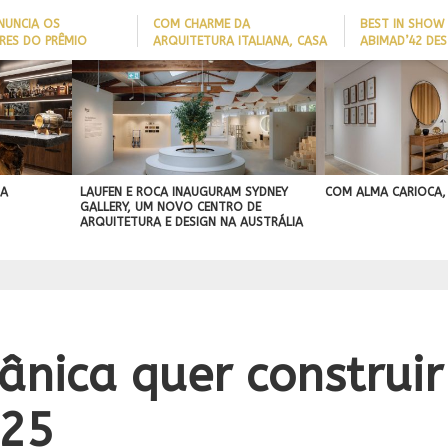
NUNCIA OS
COM CHARME DA
BEST IN SHOW
RES DO PRÊMIO
ARQUITETURA ITALIANA, CASA
ABIMAD’42 DES
 NOMES DA
DE VILA COM 120M² GANHA
BRASILEIRO E 
IA 2026
‘CARTÃO DE VISITAS’ COM
NO MERCADO I
PAREDE DE TIJOLOS
APARENTES; CONFIRA
 A
LAUFEN E ROCA INAUGURAM SYDNEY
COM ALMA CARIOCA,
GALLERY, UM NOVO CENTRO DE
ARQUITETURA E DESIGN NA AUSTRÁLIA
tânica quer construi
025