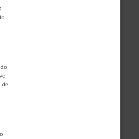
0
do
ndo
ivo
 de
io