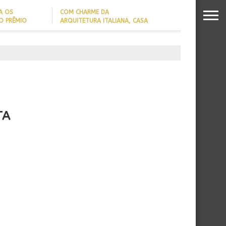
A OS
COM CHARME DA
O PRÊMIO
ARQUITETURA ITALIANA, CASA
S DA
DE VILA COM 120M² GANHA
26
‘CARTÃO DE VISITAS’ COM
PAREDE DE TIJOLOS
APARENTES; CONFIRA
TA
,