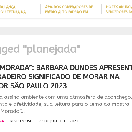
TA LANÇA
45% DOS COMPRADORES DE
HOTEX ANUNCI
RQUITETURA DA
PRÉDIO ALTO PADRÃO EM
VENCEDORES D
ADE’ PARA AJUDAR A
ITAJAÍ TÊM
MAIORES NOME
 QUEDAS DE IDOSOS
EMBARCAÇÃO; DADO REVELA
HOTELARIA 20
E ADAPTAR LARES
PERFIL DO NOVO MILIONÁRIO
IGN
ORMAS
BRASILEIRO
A PROJEÇÃO
NAL
gged "planejada"
 MORADA”: BARBARA DUNDES APRESEN
DADEIRO SIGNIFICADO DE MORAR NA
OR SÂO PAULO 2023
a assina ambiente com uma atmosfera de aconchego
to e afetividade, sua leitura para o tema da mostra
Morada”...
RA
REVISTA USE.
22 DE JUNHO DE 2023