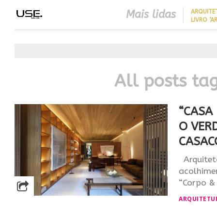
Mais lidas
ARQUITE
LIVRO ‘A
LONGEVID
REDUZIR
BEST IN SHOW
EM CASA 
ABIMAD’42 DESTACA O DES
SEM REF
BRASILEIRO E REFORÇA SU
NO MERCADO INTERNACIO
All posts ta
“CASA
O VER
CASAC
Arquitet
acolhimen
“Corpo & 
ARQUITETU