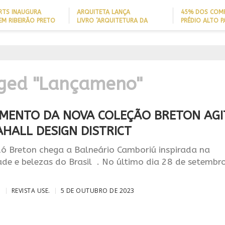
ARTS INAUGURA
ARQUITETA LANÇA
45% DOS COM
EM RIBEIRÃO PRETO
LIVRO ‘ARQUITETURA DA
PRÉDIO ALTO 
LONGEVIDADE’ PARA AJUDAR A
ITAJAÍ TÊM
REDUZIR QUEDAS DE IDOSOS
EMBARCAÇÃO; 
COM CHARME DA
EM CASA E ADAPTAR LARES
PERFIL DO NOV
IGN
ARQUITETURA ITALIANA, CASA
SEM REFORMAS
BRASILEIRO
A PROJEÇÃO
DE VILA COM 120M² GANHA
NAL
‘CARTÃO DE VISITAS’ COM
PAREDE DE TIJOLOS
gged "Lançameno"
APARENTES; CONFIRA
MENTO DA NOVA COLEÇÃO BRETON AGI
HALL DESIGN DISTRICT
 Breton chega a Balneário Camboriú inspirada na
ade e belezas do Brasil . No último dia 28 de setembr
O
REVISTA USE.
5 DE OUTUBRO DE 2023