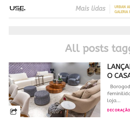
Mais lidas
​URBAN 
GALERIA 
BEST IN SHOW
ABIMAD’42 DESTACA O DES
BRASILEIRO E REFORÇA SU
NO MERCADO INTERNACIO
All posts ta
LANÇA
O CASA
Borogodó
feminilid
loja...
DECORAÇÃ