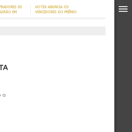
PRADORES DE
HOTEX ANUNCIA OS
PADRÃO EM
VENCEDORES DO PRÊMIO
MAIORES NOMES DA
DADO REVELA
HOTELARIA 2026
O MILIONÁRIO
TA
o a