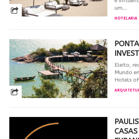
e influen
um...
HOTELARIA
PONTA
INVEST
Eleito, 
Mundo em
Hotels of
ARQUITETU
PAULI
CASAS