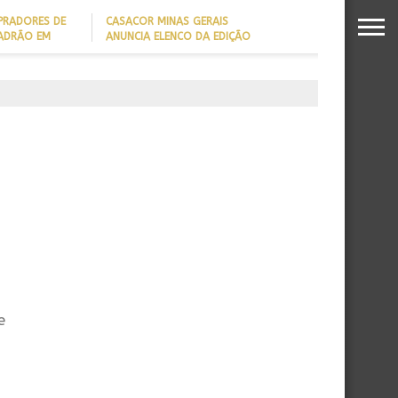
PRADORES DE
CASACOR MINAS GERAIS
PADRÃO EM
ANUNCIA ELENCO DA EDIÇÃO
2026
DADO REVELA
O MILIONÁRIO
e