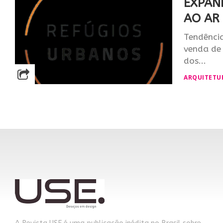
EXPAN
AO AR 
Tendência
venda de 
dos...
ARQUITETU