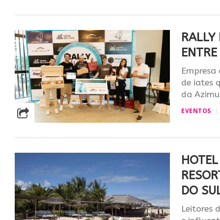
RALLY 
ENTRE
Empresa 
de iates 
da Azimut
EVENTOS
HOTEL
RESOR
DO SU
Leitores 