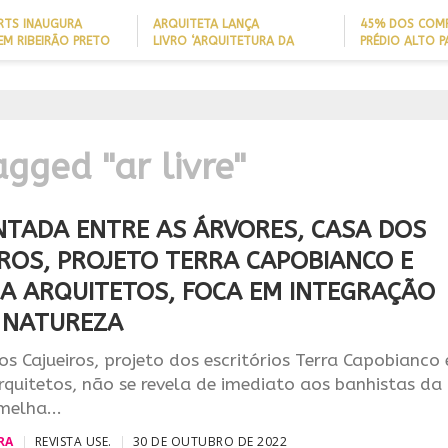
ARTS INAUGURA
ARQUITETA LANÇA
45% DOS COM
EM RIBEIRÃO PRETO
LIVRO ‘ARQUITETURA DA
PRÉDIO ALTO 
LONGEVIDADE’ PARA AJUDAR A
ITAJAÍ TÊM
REDUZIR QUEDAS DE IDOSOS
EMBARCAÇÃO; 
IA
EM CASA E ADAPTAR LARES
PERFIL DO NOV
SEM REFORMAS
BRASILEIRO
R
IDADE
agged "ar livre"
NTADA ENTRE AS ÁRVORES, CASA DOS
IROS, PROJETO TERRA CAPOBIANCO E
IA ARQUITETOS, FOCA EM INTEGRAÇÃO
 NATUREZA
s Cajueiros, projeto dos escritórios Terra Capobianco 
rquitetos, não se revela de imediato aos banhistas da
melha...
RA
REVISTA USE.
30 DE OUTUBRO DE 2022