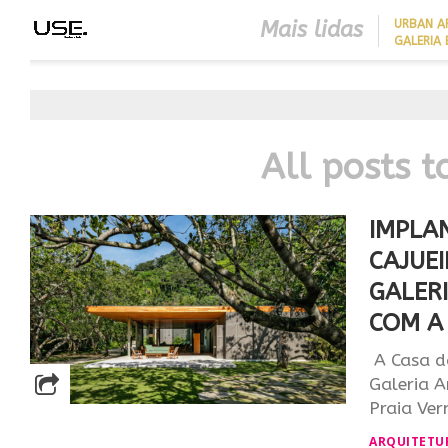
Mais lidas
​URBAN 
GALERIA 
CLOSER 23 SEGUE TENDÊNC
DA ARQUITETURA
CONTEMPORÂNEA PARA UNI
SOFISTICAÇÃO, FUNCIONAL
E CONFORTO
All posts t
IMPLA
CAJUE
GALER
COM A
A Casa do
Galeria A
Praia Ver
ARQUITETU