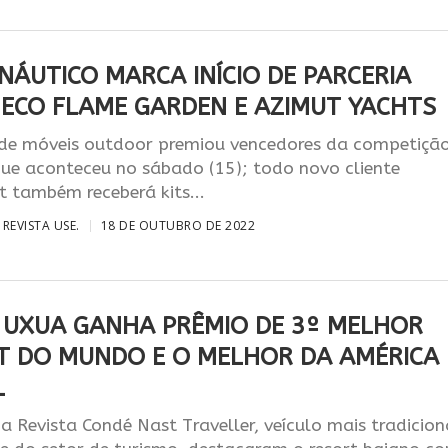
NÁUTICO MARCA INÍCIO DE PARCERIA
 ECO FLAME GARDEN E AZIMUT YACHTS
de móveis outdoor premiou vencedores da competiçã
que aconteceu no sábado (15); todo novo cliente
 também receberá kits...
REVISTA USE.
18 DE OUTUBRO DE 2022
 UXUA GANHA PRÊMIO DE 3º MELHOR
T DO MUNDO E O MELHOR DA AMÉRICA
L
da Revista Condé Nast Traveller, veículo mais tradicion