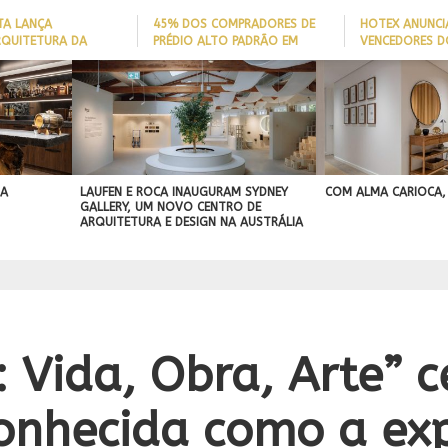
TA LANÇA
45% DOS COMPRADORES DE
HOTEX ANUNCI
RQUITETURA DA
PRÉDIO ALTO PADRÃO EM
VENCEDORES D
ADE’ PARA AJUDAR A
ITAJAÍ TÊM
MAIORES NOME
 QUEDAS DE IDOSOS
EMBARCAÇÃO; DADO REVELA
HOTELARIA 20
E ADAPTAR LARES
PERFIL DO NOVO MILIONÁRIO
IGN
ORMAS
BRASILEIRO
A PROJEÇÃO
NAL
 A
LAUFEN E ROCA INAUGURAM SYDNEY
COM ALMA CARIOCA,
GALLERY, UM NOVO CENTRO DE
ARQUITETURA E DESIGN NA AUSTRÁLIA
: Vida, Obra, Arte” 
onhecida como a ex