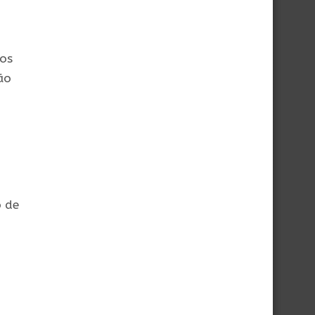
cos
ão
o de