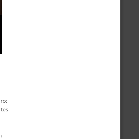
ro:
ntes
m