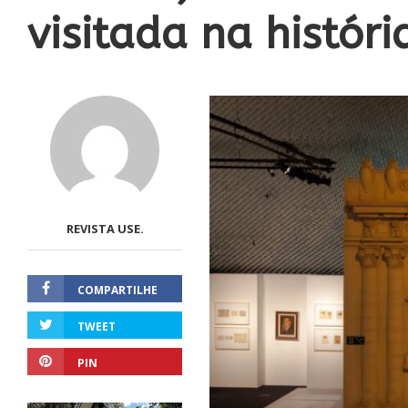
visitada na histór
REVISTA USE.
COMPARTILHE
TWEET
PIN