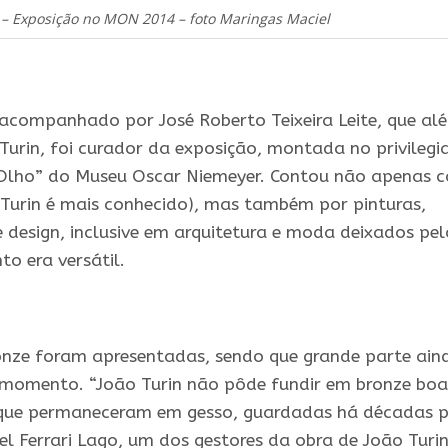
 – Exposição no MON 2014 – foto Maringas Maciel
 acompanhado por José Roberto Teixeira Leite, que al
 Turin, foi curador da exposição, montada no privileg
Olho” do Museu Oscar Niemeyer. Contou não apenas 
l Turin é mais conhecido), mas também por pinturas,
e design, inclusive em arquitetura e moda deixados pel
o era versátil.
onze foram apresentadas, sendo que grande parte ain
e momento. “João Turin não pôde fundir em bronze boa
, que permaneceram em gesso, guardadas há décadas 
el Ferrari Lago, um dos gestores da obra de João Turin