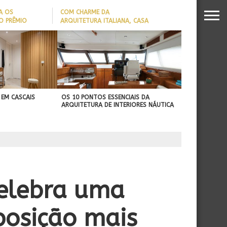
A OS
COM CHARME DA
O PRÊMIO
ARQUITETURA ITALIANA, CASA
S DA
DE VILA COM 120M² GANHA
26
‘CARTÃO DE VISITAS’ COM
PAREDE DE TIJOLOS
APARENTES; CONFIRA
 EM CASCAIS
OS 10 PONTOS ESSENCIAIS DA
ARQUITETURA DE INTERIORES NÁUTICA
celebra uma
posição mais