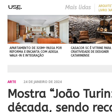
Mais lidas
ARQUITE
LIVRO ‘A
LONGEVID
REDUZIR
BEST IN SHOW
EM CASA 
ABIMAD’42 DESTACA O DES
SEM REF
BRASILEIRO E REFORÇA SU
NO MERCADO INTERNACIO
APARTAMENTO DE 320M² PASSA POR
CASACOR SC É VITRINE PARA
REFORMA E ENCANTA COM ADEGA
CRIATIVIDADE DE DESIGNER
WALK-IN E INTEGRAÇÃO
CATARINENSE
ARTE
24 DE JANEIRO DE 2024
Mostra “João Turin
década, sendo rec