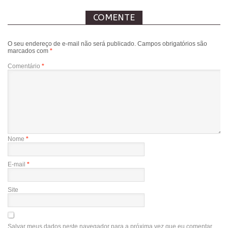
COMENTE
O seu endereço de e-mail não será publicado.
Campos obrigatórios são
marcados com
*
Comentário
*
Nome
*
E-mail
*
Site
Salvar meus dados neste navegador para a próxima vez que eu comentar.