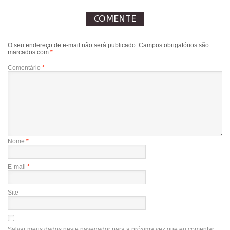
COMENTE
O seu endereço de e-mail não será publicado.
Campos obrigatórios são
marcados com
*
Comentário
*
Nome
*
E-mail
*
Site
Salvar meus dados neste navegador para a próxima vez que eu comentar.