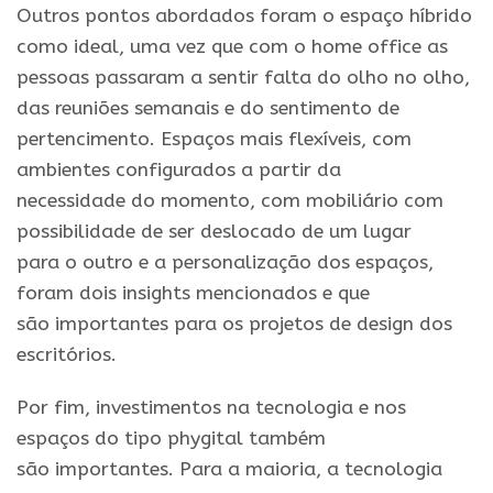
Outros pontos abordados foram
o
espaç
o
híbrido
como ideal, uma vez que com
o
home office as
pessoas passaram a sentir falta
do
olho
no
olho,
das reuniões semanais e
do
sentimento de
pertencimento. Espaços mais flexíveis, com
ambientes configurados a partir da
necessidade
do
momento, com mobiliário com
possibilidade de ser deslocado de um lugar
para
o
outro e a personalizaçã
o
dos espaços,
foram dois
insights
mencionados e que
sã
o
importantes para os projetos de design dos
escritórios.
Por fim, investimentos na tecnologia e nos
espaços
do
tipo phygital também
sã
o
importantes. Para a maioria, a tecnologia