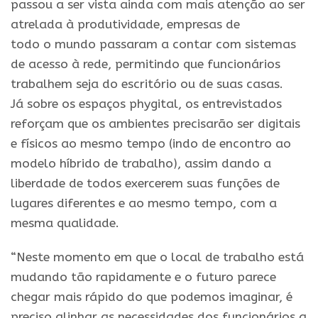
passou a ser vista ainda com mais atençã
o
ao ser
atrelada à produtividade, empresas de
todo
o
mundo passaram a contar com sistemas
de acesso à rede, permitindo que funcionários
trabalhem seja
do
escritório ou de suas casas.
Já
sobre
os espaços phygital, os entrevistados
reforçam que os ambientes precisarã
o
ser digitais
e físicos ao mesmo tempo (indo de encontro ao
modelo híbrido de
trabalho
), assim dando a
liberdade de todos exercerem suas funções de
lugares diferentes e ao mesmo tempo, com a
mesma qualidade.
“Neste momento em que
o
local de
trabalho
está
mudando tã
o
rapidamente e
o
futuro
parece
chegar mais rápido
do
que podemos imaginar, é
preciso alinhar as necessidades dos funcionários a