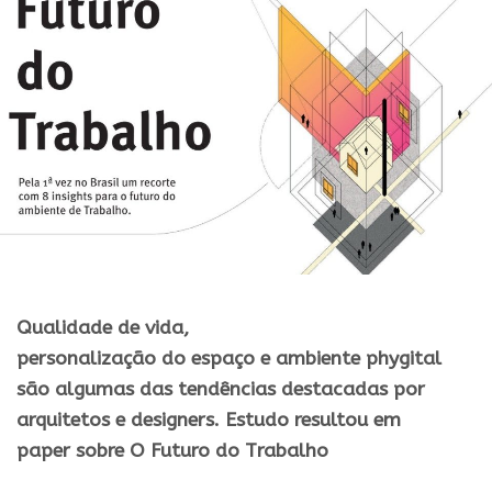
Qualidade de vida,
personalizaçã
o
do
espaç
o
e
ambiente
phygital
sã
o
algumas das tendências destacadas por
arquitetos e designers. Estudo resultou em
paper
sobre
O
Futuro
do
Trabalho