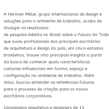
A
Herman
Miller
, grupo internacional de design e
soluções para
o
ambiente
de
trabalho
, acaba de
divulgar os resultados
de
pesquisa
inédita
no
Brasil
sobre
o
Futuro
do
Trab
que ouviu profissionais dos principais escritórios
de arquitetura e design
do
país, em cinco estados
brasileiros, trouxe oito principais
insights
a partir
da busca de conhecer quais características
culturais influenciam em forma, espaç
o
e
configuraçã
o
no
ambiente
de
trabalho
. Além
disso, buscou entender as referências futuras
para
o
processo de criaçã
o
para os novos
escritórios corporativos.
Convidados arquitetos e designers de 13