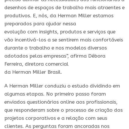
desenhos de espaços de
trabalho
mais atraentes e
produtivos. E, nós, da
Herman
Miller
estamos
preparados para ajudar nessa
evoluçã
o
com
insights
, produtos e serviços que
vã
o
incentivá-los a se sentirem mais confortáveis
durante
o
trabalho
e nos modelos diversos
adotados pelas empresas”, afirma Débora
Ferreira, diretora comercial
da
Herman
Miller
Brasil
.
A
Herman
Miller
conduziu
o
estudo dividindo em
algumas etapas.
No
primeiro passo foram
enviados questionários online aos profissionais,
que responderam
sobre
o
processo de criaçã
o
dos
projetos corporativos e a relaçã
o
com seus
clientes. As perguntas foram ancoradas nos