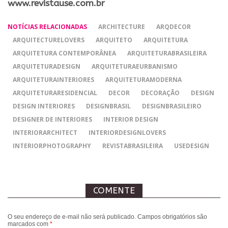
www.revistause.com.br
NOTÍCIAS RELACIONADAS
ARCHITECTURE
ARQDECOR
ARQUITECTURELOVERS
ARQUITETO
ARQUITETURA
ARQUITETURA CONTEMPORÂNEA
ARQUITETURABRASILEIRA
ARQUITETURADESIGN
ARQUITETURAEURBANISMO
ARQUITETURAINTERIORES
ARQUITETURAMODERNA
ARQUITETURARESIDENCIAL
DECOR
DECORAÇÃO
DESIGN
DESIGN INTERIORES
DESIGNBRASIL
DESIGNBRASILEIRO
DESIGNER DE INTERIORES
INTERIOR DESIGN
INTERIORARCHITECT
INTERIORDESIGNLOVERS
INTERIORPHOTOGRAPHY
REVISTABRASILEIRA
USEDESIGN
COMENTE
O seu endereço de e-mail não será publicado.
Campos obrigatórios são
marcados com
*