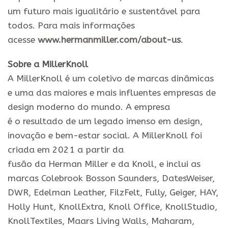
um
futuro
mais igualitário e sustentável para
todos. Para mais informações
acesse
www.hermanmiller.com/about-us
.
Sobre
a MillerKnoll
A MillerKnoll é um coletivo de marcas dinâmicas
e uma das maiores e mais influentes empresas de
design moderno
do
mundo. A empresa
é
o
resultado de um legado imenso em design,
inovaçã
o
e bem-estar social. A MillerKnoll foi
criada em 2021 a partir da
fusã
o
da
Herman
Miller
e da Knoll, e inclui as
marcas Colebrook Bosson Saunders, DatesWeiser,
DWR, Edelman Leather, FilzFelt, Fully, Geiger, HAY,
Holly Hunt, KnollExtra, Knoll Office, KnollStudio,
KnollTextiles, Maars Living Walls, Maharam,