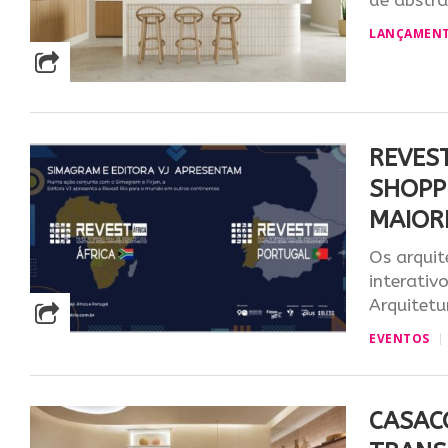
de abstra
LANÇAMEN
REVES
SHOPP
MAIOR
Os arquit
interativ
Arquitetu
EVENTOS
CASAC