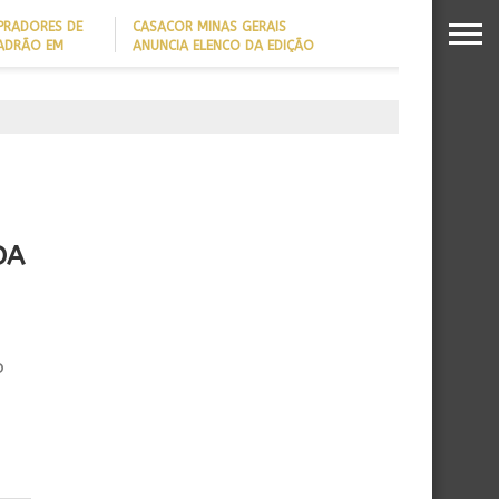
PRADORES DE
CASACOR MINAS GERAIS
PADRÃO EM
ANUNCIA ELENCO DA EDIÇÃO
2026
DADO REVELA
O MILIONÁRIO
DA
o