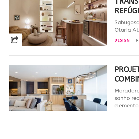
TRANS
REFÚG
Sabugosa 
Olaria At
DESIGN
R
PROJE
COMBI
Moradora 
sonho re
elementos
INTERIORES