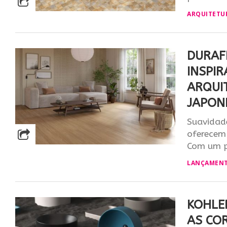
ARQUITETU
DURAF
INSPI
ARQUI
JAPON
Suavidade
oferecem 
Com um p
LANÇAMEN
KOHLE
AS CO