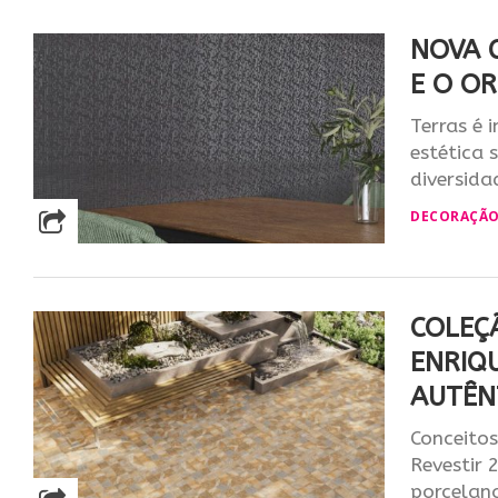
NOVA 
E O O
Terras é 
estética 
diversidad
DECORAÇÃ
COLEÇ
ENRIQ
AUTÊN
Conceitos
Revestir 
porcelana