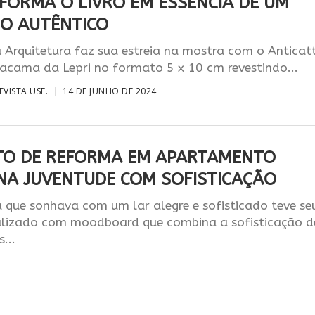
FORMA O LIVRO EM ESSÊNCIA DE UM
IO AUTÊNTICO
Arquitetura faz sua estreia na mostra com o Anticat
acama da Lepri no formato 5 x 10 cm revestindo...
EVISTA USE.
14 DE JUNHO DE 2024
TO DE REFORMA EM APARTAMENTO
NA JUVENTUDE COM SOFISTICAÇÃO
que sonhava com um lar alegre e sofisticado teve se
alizado com moodboard que combina a sofisticação d
...
REVISTA USE.
5 DE JUNHO DE 2024