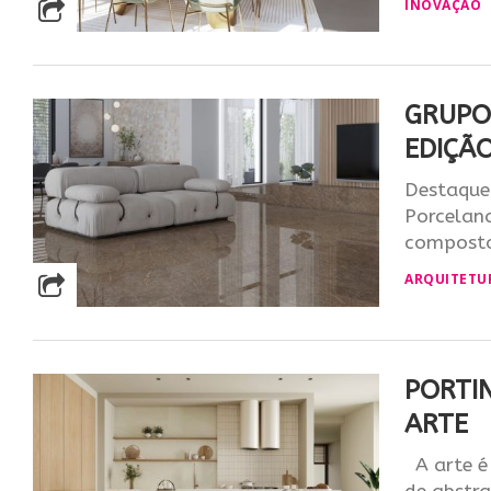
INOVAÇÃO
GRUPO
EDIÇÃ
Destaque
Porcelan
composto
ARQUITETU
PORTI
ARTE
A arte é