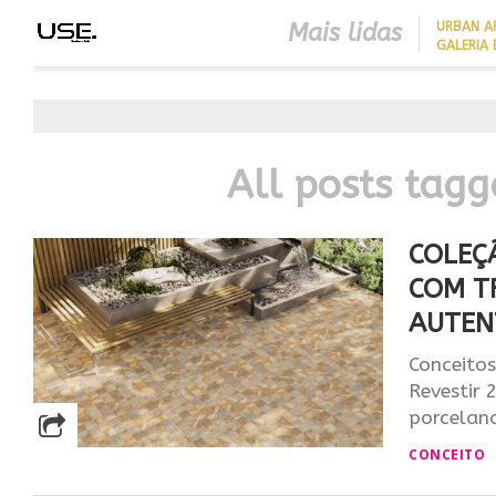
Mais lidas
​URBAN 
GALERIA 
CLOSER 23 SEGUE TENDÊNC
DA ARQUITETURA
CONTEMPORÂNEA PARA UNI
SOFISTICAÇÃO, FUNCIONAL
E CONFORTO
All posts tagg
COLEÇ
COM T
AUTEN
Conceitos
Revestir 
porcelana
CONCEITO