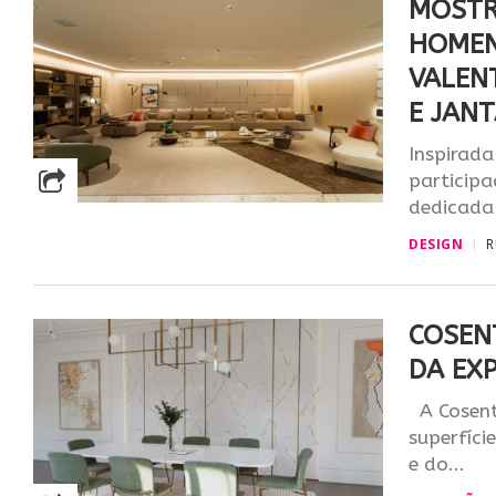
MOSTR
HOMEN
VALEN
E JAN
Inspirada
particip
dedicada 
DESIGN
R
COSEN
DA EX
A Cosenti
superfíci
e do...