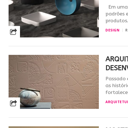
Em uma b
padrões e
produtos.
DESIGN
R
ARQUIT
DESEN
Passado e
as histór
fortalece
ARQUITETU