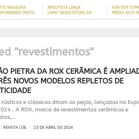
ARTS INAUGURA
ARQUITETA LANÇA
45% DOS COM
EM RIBEIRÃO PRETO
LIVRO ‘ARQUITETURA DA
PRÉDIO ALTO 
LONGEVIDADE’ PARA AJUDAR A
ITAJAÍ TÊM
REDUZIR QUEDAS DE IDOSOS
EMBARCAÇÃO; 
IA
HOTEX ANUNCIA OS
EM CASA E ADAPTAR LARES
PERFIL DO NOV
VENCEDORES DO PRÊMIO
SEM REFORMAS
BRASILEIRO
R
MAIORES NOMES DA
IDADE
HOTELARIA 2026
ed "revestimentos"
ÃO PIETRA DA ROX CERÂMICA É AMPLIA
RÊS NOVOS MODELOS REPLETOS DE
TICIDADE
 rústicos e clássicos ditam as peças, lançadas na Exp
2024 . A ROX, marca de revestimentos cerâmicos e
tos,...
REVISTA USE.
23 DE ABRIL DE 2024