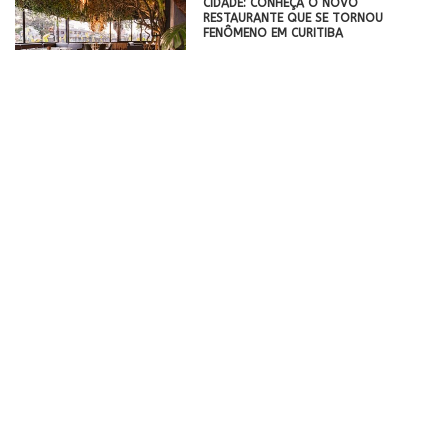
CIDADE: CONHEÇA O NOVO
RESTAURANTE QUE SE TORNOU
FENÔMENO EM CURITIBA
NOAH ANUNCIA A INAUGURAÇÃO DO
RESTAURANTE OSTARA
REFERÊNCIA NOS ESCRITOS SOBRE
COZINHA BRASILEIRA, CARLOS DÓRIA
VEM A CURITIBA
RESTAURANTE DON MILO TRAZ
TALENTO DO COPACABANA PALACE
PARA GRAMADO