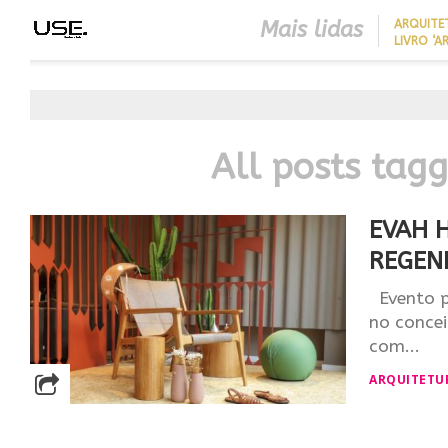
Mais lidas
ARQUITE
LIVRO ‘A
LONGEVID
REDUZIR
BEST IN SHOW
EM CASA 
ABIMAD’42 DESTACA O DES
SEM REF
BRASILEIRO E REFORÇA SU
NO MERCADO INTERNACIO
All posts tag
EVAH 
REGEN
Evento p
no concei
com...
ARQUITETU