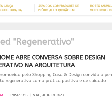
TA LANÇA
45% DOS COMPRADORES DE
HOTEX ANUNCI
RQUITETURA DA
PRÉDIO ALTO PADRÃO EM
VENCEDORES D
ADE’ PARA AJUDAR A
ITAJAÍ TÊM
MAIORES NOME
 QUEDAS DE IDOSOS
EMBARCAÇÃO; DADO REVELA
HOTELARIA 20
E ADAPTAR LARES
PERFIL DO NOVO MILIONÁRIO
IGN
ORMAS
BRASILEIRO
A PROJEÇÃO
NAL
ged "Regenerativo"
HOME ABRE CONVERSA SOBRE DESIGN
ERATIVO NA ARQUITETURA
romovido pelo Shopping Casa & Design convida a pen
to regenerativo como prática positiva e de cuidado
RA
REVISTA USE.
5 DE JULHO DE 2023