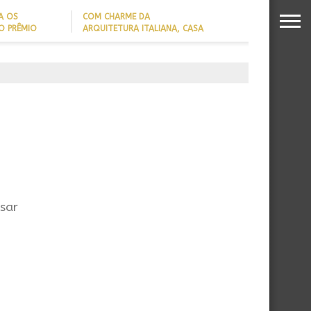
A OS
COM CHARME DA
O PRÊMIO
ARQUITETURA ITALIANA, CASA
S DA
DE VILA COM 120M² GANHA
26
‘CARTÃO DE VISITAS’ COM
PAREDE DE TIJOLOS
APARENTES; CONFIRA
sar