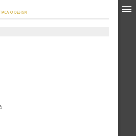
TACA O DESIGN
REFORÇA SUA PROJEÇÃO
NTERNACIONAL
á