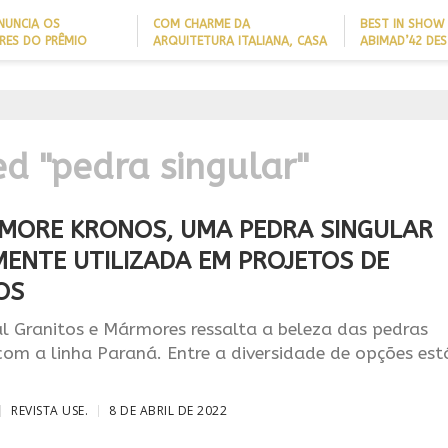
NUNCIA OS
COM CHARME DA
BEST IN SHOW
RES DO PRÊMIO
ARQUITETURA ITALIANA, CASA
ABIMAD’42 DES
 NOMES DA
DE VILA COM 120M² GANHA
BRASILEIRO E 
IA 2026
‘CARTÃO DE VISITAS’ COM
NO MERCADO I
PAREDE DE TIJOLOS
APARENTES; CONFIRA
ed "pedra singular"
MORE KRONOS, UMA PEDRA SINGULAR
ENTE UTILIZADA EM PROJETOS DE
OS
 Granitos e Mármores ressalta a beleza das pedras
com a linha Paraná. Entre a diversidade de opções est
REVISTA USE.
8 DE ABRIL DE 2022