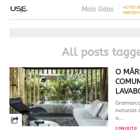
Mais lidas
HOTEX A
VENCEDO
MAIORES
HOTELAR
All posts tagg
O MÁR
COMUM
LAVAB
Gramarcal
naturais 
o...
CONCEITO