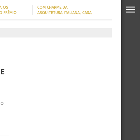
A OS
COM CHARME DA
O PRÊMIO
ARQUITETURA ITALIANA, CASA
S DA
DE VILA COM 120M² GANHA
26
‘CARTÃO DE VISITAS’ COM
PAREDE DE TIJOLOS
APARENTES; CONFIRA
DE
ão