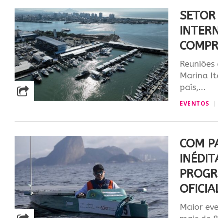
SETOR
INTER
COMPR
Reuniões 
Marina I
país,...
EVENTOS
COM P
INÉDIT
PROGR
OFICIA
Maior eve