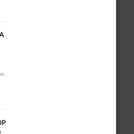
CA
no
OP
O