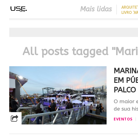
Mais lidas
ARQUITE
LIVRO ‘A
LONGEVID
REDUZIR
BEST IN SHOW
EM CASA 
ABIMAD’42 DESTACA O DES
SEM REF
BRASILEIRO E REFORÇA SU
NO MERCADO INTERNACIO
All posts tagged "Mar
MARIN
EM PÚB
PALCO
O maior e
de sua his
EVENTOS