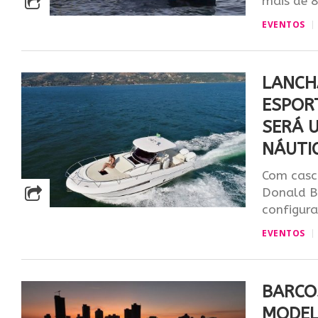
mais de 8
EVENTOS
LANCHA
ESPOR
SERÁ 
NÁUTI
Com casc
Donald Bl
configura
EVENTOS
BARCO
MODEL