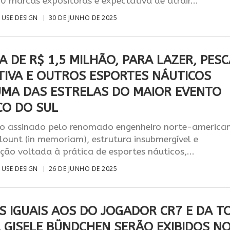
0 marcas expositoras e expectativa de atrair...
USE DESIGN
30 DE JUNHO DE 2025
 DE R$ 1,5 MILHÃO, PARA LAZER, PES
TIVA E OUTROS ESPORTES NÁUTICOS
UMA DAS ESTRELAS DO MAIOR EVENTO
CO DO SUL
o assinado pelo renomado engenheiro norte-america
ount (in memoriam), estrutura insubmergível e
ção voltada à prática de esportes náuticos,...
USE DESIGN
26 DE JUNHO DE 2025
S IGUAIS AOS DO JOGADOR CR7 E DA T
 GISELE BÜNDCHEN SERÃO EXIBIDOS N