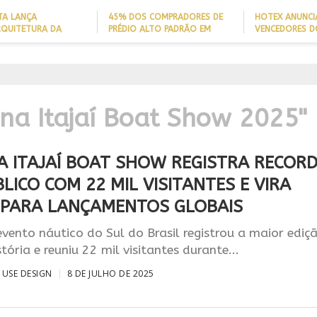
TA LANÇA
45% DOS COMPRADORES DE
HOTEX ANUNCI
RQUITETURA DA
PRÉDIO ALTO PADRÃO EM
VENCEDORES D
ADE’ PARA AJUDAR A
ITAJAÍ TÊM
MAIORES NOME
 QUEDAS DE IDOSOS
EMBARCAÇÃO; DADO REVELA
HOTELARIA 20
E ADAPTAR LARES
PERFIL DO NOVO MILIONÁRIO
IGN
ORMAS
BRASILEIRO
A PROJEÇÃO
NAL
ina Itajaí Boat Show 2025"
A ITAJAÍ BOAT SHOW REGISTRA RECOR
LICO COM 22 MIL VISITANTES E VIRA
 PARA LANÇAMENTOS GLOBAIS
vento náutico do Sul do Brasil registrou a maior ediç
tória e reuniu 22 mil visitantes durante...
USE DESIGN
8 DE JULHO DE 2025