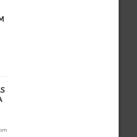
OM
AS
A
com