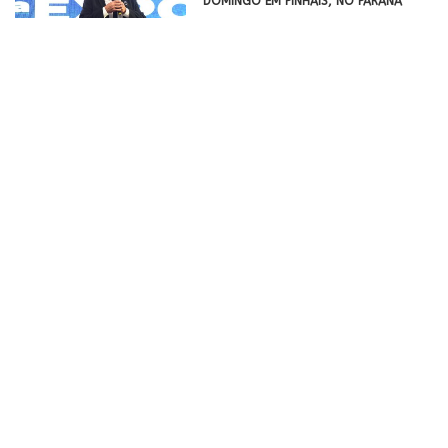
DOMINGO EM PINHAIS, NO PARANÁ
PROGRAMAÇÃO DA JAPAN HOUSE SÃO
PAULO TERÁ PALESTRAS E OFICINAS
SOBRE CARPINTARIA JAPONESA EM
NOVEMBRO
MERCADO NÁUTICO DE SEMINOVOS
GANHA VITRINE EM ANGRA: SALÃO DE
USADOS NÁUTICA PROMETE
MOVIMENTAR O SETOR
MULHERES SÃO PROTAGONISTAS NA
DECISÃO DE COMPRA E TRANSFORMAM
O CONCEITO DE LUXO NO MERCADO
IMOBILIÁRIO