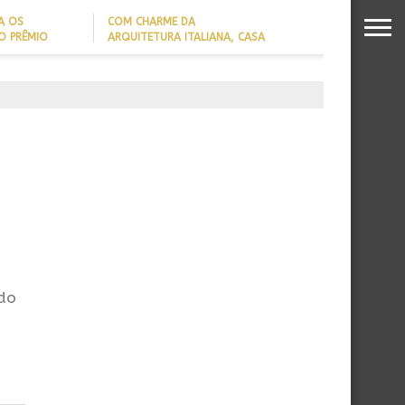
A OS
COM CHARME DA
O PRÊMIO
ARQUITETURA ITALIANA, CASA
S DA
DE VILA COM 120M² GANHA
26
‘CARTÃO DE VISITAS’ COM
PAREDE DE TIJOLOS
APARENTES; CONFIRA
 do