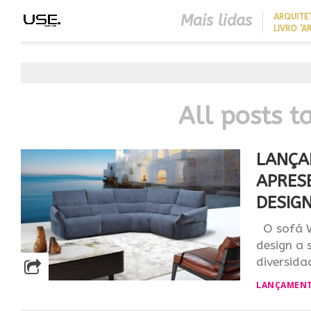
Mais lidas
ARQUITE
LIVRO ‘A
LONGEVID
REDUZIR
BEST IN SHOW
EM CASA 
ABIMAD’42 DESTACA O DES
SEM REF
BRASILEIRO E REFORÇA SU
NO MERCADO INTERNACIO
All posts t
LANÇA
APRES
DESIG
O sofá We
design a
diversidad
LANÇAMEN