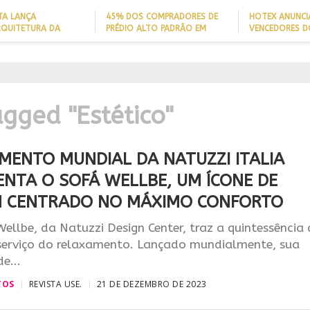
TA LANÇA
45% DOS COMPRADORES DE
HOTEX ANUNCI
RQUITETURA DA
PRÉDIO ALTO PADRÃO EM
VENCEDORES D
ADE’ PARA AJUDAR A
ITAJAÍ TÊM
MAIORES NOME
 QUEDAS DE IDOSOS
EMBARCAÇÃO; DADO REVELA
HOTELARIA 20
E ADAPTAR LARES
PERFIL DO NOVO MILIONÁRIO
IGN
ORMAS
BRASILEIRO
A PROJEÇÃO
NAL
agged "Estético"
MENTO MUNDIAL DA NATUZZI ITALIA
ENTA O SOFÁ WELLBE, UM ÍCONE DE
N CENTRADO NO MÁXIMO CONFORTO
llbe, da Natuzzi Design Center, traz a quintessência
 serviço do relaxamento. Lançado mundialmente, sua
e...
TOS
REVISTA USE.
21 DE DEZEMBRO DE 2023