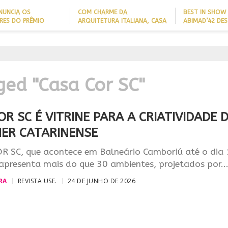
NUNCIA OS
COM CHARME DA
BEST IN SHOW
RES DO PRÊMIO
ARQUITETURA ITALIANA, CASA
ABIMAD’42 DES
 NOMES DA
DE VILA COM 120M² GANHA
BRASILEIRO E 
IA 2026
‘CARTÃO DE VISITAS’ COM
NO MERCADO I
PAREDE DE TIJOLOS
APARENTES; CONFIRA
ged "Casa Cor SC"
R SC É VITRINE PARA A CRIATIVIDADE 
NER CATARINENSE
R SC, que acontece em Balneário Camboriú até o dia
 apresenta mais do que 30 ambientes, projetados por..
RA
REVISTA USE.
24 DE JUNHO DE 2026