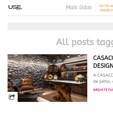
Mais lidas
HOTEX A
VENCEDO
MAIORES
HOTELAR
All posts tag
CASACO
DESIG
A CASACO
de julho,
ARQUITETU