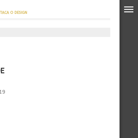
TACA O DESIGN
REFORÇA SUA PROJEÇÃO
NTERNACIONAL
DE
 19
.