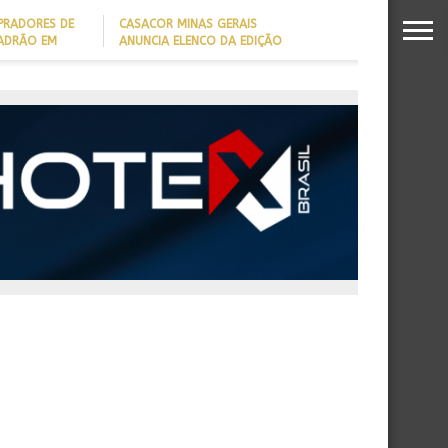
PRADORES DE
CASACOR MINAS GERAIS
PADRÃO EM
ANUNCIA ELENCO DA EDIÇÃO
2026
DADO REVELA
O MILIONÁRIO