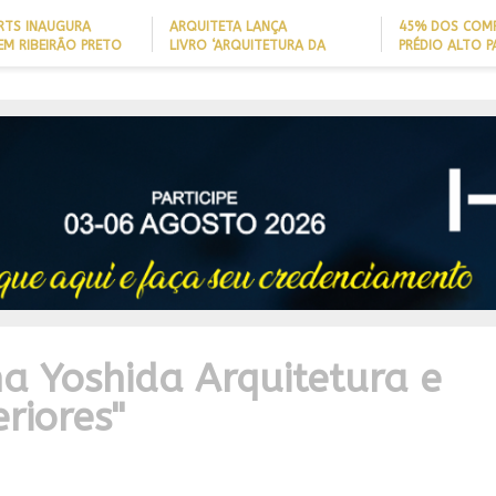
ARTS INAUGURA
ARQUITETA LANÇA
45% DOS COM
EM RIBEIRÃO PRETO
LIVRO ‘ARQUITETURA DA
PRÉDIO ALTO 
LONGEVIDADE’ PARA AJUDAR A
ITAJAÍ TÊM
REDUZIR QUEDAS DE IDOSOS
EMBARCAÇÃO; 
IA
EM CASA E ADAPTAR LARES
PERFIL DO NOV
SEM REFORMAS
BRASILEIRO
R
IDADE
na Yoshida Arquitetura e
eriores"