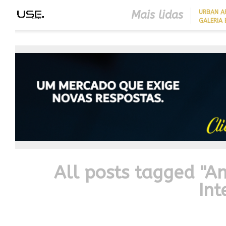
Mais lidas
​URBAN 
GALERIA 
CLOSER 23 SEGUE TENDÊNC
DA ARQUITETURA
CONTEMPORÂNEA PARA UNI
SOFISTICAÇÃO, FUNCIONAL
E CONFORTO
All posts tagged "A
Int