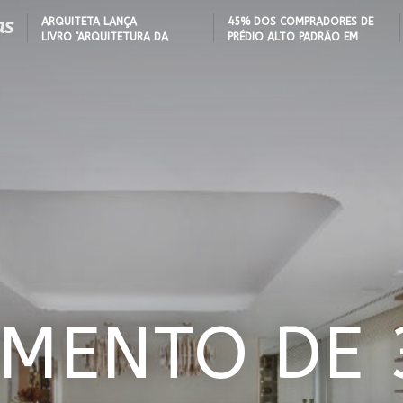
 QUEDAS DE IDOSOS
EMBARCAÇÃO; DADO REVELA
HOTELARIA 20
E ADAPTAR LARES
PERFIL DO NOVO MILIONÁRIO
IGN
as
ARQUITETA LANÇA
45% DOS COMPRADORES DE
ORMAS
BRASILEIRO
A PROJEÇÃO
LIVRO ‘ARQUITETURA DA
PRÉDIO ALTO PADRÃO EM
NAL
LONGEVIDADE’ PARA AJUDAR A
ITAJAÍ TÊM
REDUZIR QUEDAS DE IDOSOS
EMBARCAÇÃO; DADO REVELA
RME DA
BEST IN SHOW
EM CASA E ADAPTAR LARES
PERFIL DO NOVO MILIONÁRIO
URA ITALIANA, CASA
ABIMAD’42 DESTACA O DESIGN
SEM REFORMAS
BRASILEIRO
COM 120M² GANHA
BRASILEIRO E REFORÇA SUA PROJEÇÃO
DE VISITAS’ COM
NO MERCADO INTERNACIONAL
E TIJOLOS
S; CONFIRA
MENTO DE 