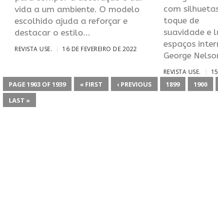
com silhuetas
vida a um ambiente. O modelo
toque de
escolhido ajuda a reforçar e
suavidade e 
destacar o estilo...
espaços inte
REVISTA USE.
16 DE FEVEREIRO DE 2022
George Nelson
REVISTA USE.
15
PAGE 1903 OF 1939
« FIRST
‹ PREVIOUS
1899
1900
LAST »