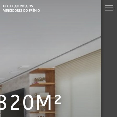
26
‘CARTÃO DE VISITAS’ COM
PAREDE DE TIJOLOS
HOTEX ANUNCIA OS
APARENTES; CONFIRA
VENCEDORES DO PRÊMIO
MAIORES NOMES DA
HOTELARIA 2026
320M²